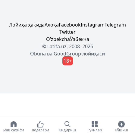
Лойиҳа ҳақида
Алоқа
Facebook
Instagram
Telegram
Twitter
Oʼzbekcha
Ўзбекча
© Latifa.uz, 2008–2026
Obuna
ва
GoodGroup
лойиҳаси
18+
Бош саҳифа
Додалари
Қидириш
Рукнлар
Қўшиш