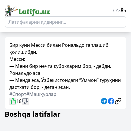
O'z
Ўз
Бир куни Месси билан Рональдо гаплашиб
қолишибди.
Месси:
— Мени бир нечта кубокларим бор, - дебди.
Рональдо эса:
— Менда эса, Ўзбекистондаги “Уммон” гуруҳини
дастхати бор, - деган экан.
#Спорт
#Машҳурлар
18
Boshqa latifalar