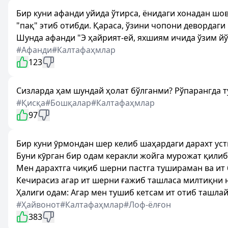
Бир куни афанди уйида ўтирса, ёнидаги хонадан шо
"пақ" этиб отибди. Қараса, ўзини чопони девордаги
Шунда афанди "Э ҳайрият-ей, яхшиям ичида ўзим йўқ
#Афанди
#Калтафаҳмлар
123
Сизларда ҳам шундай ҳолат бўлганми? Рўпарангда тур
#Қисқа
#Бошқалар
#Калтафаҳмлар
97
Бир куни ӯрмондан шер келиб шаҳардаги дарахт уст
Буни кӯрган бир одам керакли жойга мурожат қилибд
Мен дарахтга чиқиб шерни пастга тушираман ва ит 
Кечирасиз агар ит шерни ғажиб ташласа милтиқни 
Ҳалиги одам: Агар мен тушиб кетсам ит отиб ташлай
#Ҳайвонот
#Калтафаҳмлар
#Лоф-ёлғон
383