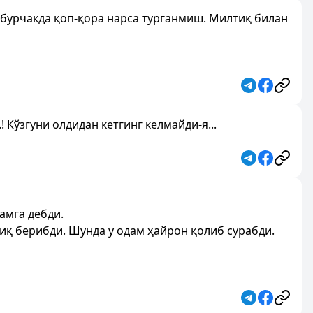
 бурчакда қоп-қора нарса турганмиш. Милтиқ билан
 Кўзгуни олдидан кетгинг келмайди-я...
амга дебди.
иқ берибди. Шунда у одам ҳайрон қолиб сурабди.