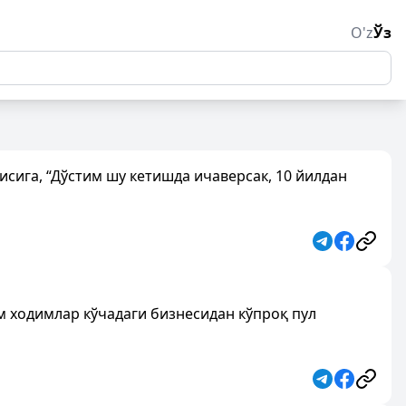
O'z
Ўз
исига, “Дўстим шу кетишда ичаверсак, 10 йилдан
 ходимлар кўчадаги бизнесидан кўпроқ пул