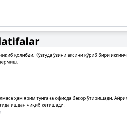
atifalar
 чиқиб қолибди. Кўзгуда ўзини аксини кўриб бири иккинч
 дермиш.
лмаса ҳам ярим тунгача офисда бекор ўтиришади. Айрим
тида ишдан чиқиб кетишади.
р