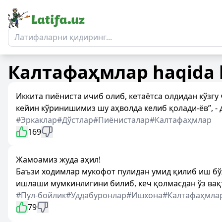
Калтафаҳмлар
haqida l
Иккита пиёниста ичиб олиб, кетаётса олдидан кўзгу
кейин кўринишимиз шу аҳволда келиб қолади-ёв”, -
#Эркаклар
#Дўстлар
#Пиёнисталар
#Калтафаҳмлар
169
Жамоамиз жуда аҳил!
Баъзи ходимлар мукофот пулидан умид қилиб иш бў
ишлаши мумкинлигини билиб, кеч қолмасдан ўз вақ
#Пул-бойлик
#Уддабуронлар
#Ишхона
#Калтафаҳмла
79