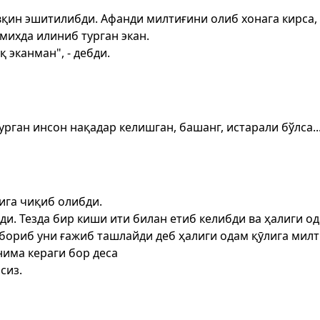
вқин эшитилибди. Афанди милтиғини олиб хонага кирса,
 михда илиниб турган экан.
 эканман", - дебди.
ган инсон нақадар келишган, башанг, истарали бўлса...!
ига чиқиб олибди.
и. Тезда бир киши ити билан етиб келибди ва ҳалиги од
бориб уни ғажиб ташлайди деб ҳалиги одам қӯлига милт
нима кераги бор деса
сиз.