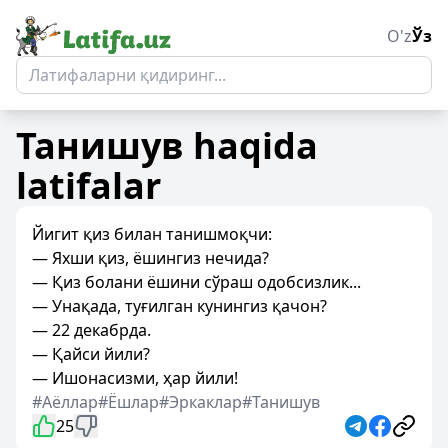
O'z
Ўз
Танишув
haqida
latifalar
Йигит қиз билан танишмоқчи:
— Яхши қиз, ёшингиз нечида?
— Қиз болани ёшини сўраш одобсизлик...
— Унақада, туғилган кунингиз қачон?
— 22 декабрда.
— Қайси йили?
— Ишонасизми, ҳар йили!
#Аёллар
#Ёшлар
#Эркаклар
#Танишув
25