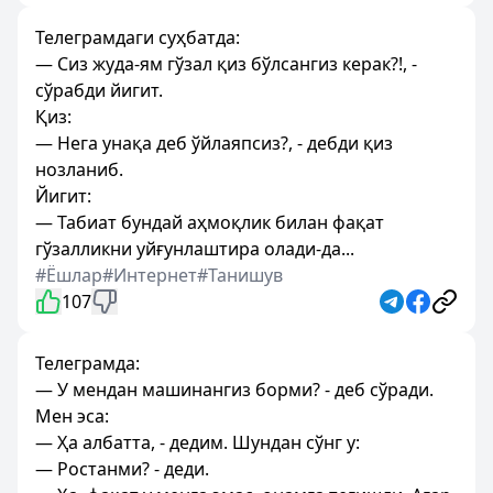
Телеграмдаги суҳбатда:
— Сиз жуда-ям гўзал қиз бўлсангиз керак?!, -
сўрабди йигит.
Қиз:
— Нега унақа деб ўйлаяпсиз?, - дебди қиз
нозланиб.
Йигит:
— Табиат бундай аҳмоқлик билан фақат
гўзалликни уйғунлаштира олади-да...
#Ёшлар
#Интернет
#Танишув
107
Телеграмда:
— У мендан машинангиз борми? - деб сўради.
Мен эса:
— Ҳа албатта, - дедим. Шундан сўнг у:
— Ростанми? - деди.