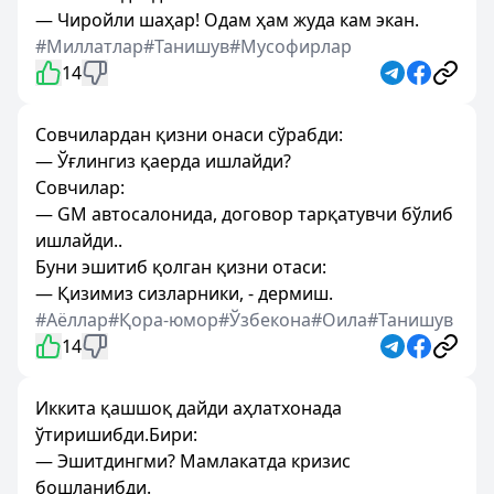
— Чиройли шаҳар! Одам ҳам жуда кам экан.
#Миллатлар
#Танишув
#Мусофирлар
14
Совчилардан қизни онаси сўрабди:
— Ўғлингиз қаерда ишлайди?
Совчилар:
— GM автосалонида, договор тарқатувчи бўлиб
ишлайди..
Буни эшитиб қолган қизни отаси:
— Қизимиз сизларники, - дермиш.
#Аёллар
#Қора-юмор
#Ўзбекона
#Оила
#Танишув
14
Иккита қашшоқ дайди аҳлатхонада
ўтиришибди.Бири:
— Эшитдингми? Мамлакатда кризис
бошланибди.