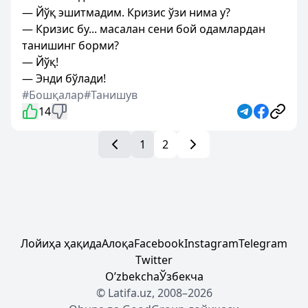
— Йўқ эшитмадим. Кризис ўзи нима у?
— Кризис бу... масалан сени бой одамлардан
танишинг борми?
— Йўқ!
— Энди бўлади!
#Бошқалар
#Танишув
14
1
2
Лойиҳа ҳақида
Алоқа
Facebook
Instagram
Telegram
Twitter
Oʼzbekcha
Ўзбекча
© Latifa.uz, 2008–2026