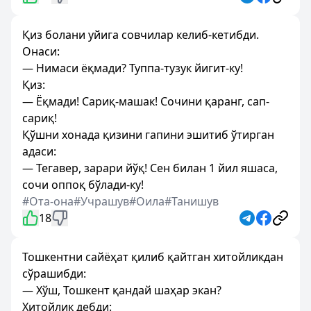
Қиз болани уйига совчилар келиб-кетибди.
Онаси:
— Нимаси ёқмади? Туппа-тузук йигит-ку!
Қиз:
— Ёқмади! Сариқ-машак! Сочини қаранг, сап-
сариқ!
Қўшни хонада қизини гапини эшитиб ўтирган
адаси:
— Тегавер, зарари йўқ! Сен билан 1 йил яшаса,
сочи оппоқ бўлади-ку!
#Ота-она
#Учрашув
#Оила
#Танишув
18
Тошкентни сайёҳат қилиб қайтган хитойликдан
сўрашибди:
— Хўш, Тошкент қандай шаҳар экан?
Хитойлик дебди: