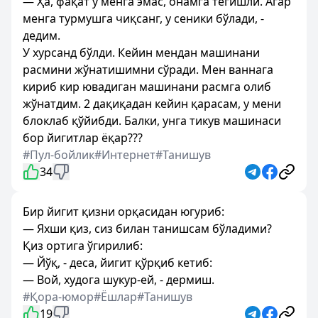
— Ҳа, фақат у менга эмас, онамга тегишли. Агар
менга турмушга чиқсанг, у сеники бўлади, -
дедим.
У хурсанд бўлди. Кейин мендан машинани
расмини жўнатишимни сўради. Мен ваннага
кириб кир ювадиган машинани расмга олиб
жўнатдим. 2 дақиқадан кейин қарасам, у мени
блоклаб қўйибди. Балки, унга тикув машинаси
бор йигитлар ёқар???
#Пул-бойлик
#Интернет
#Танишув
34
Бир йигит қизни орқасидан югуриб:
— Яхши қиз, сиз билан танишсам бўладими?
Қиз ортига ўгирилиб:
— Йўқ, - деса, йигит қўрқиб кетиб:
— Вой, худога шукур-ей, - дермиш.
#Қора-юмор
#Ёшлар
#Танишув
19