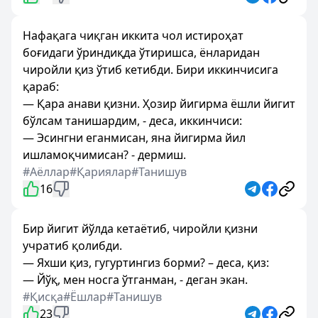
Нафақага чиқган иккита чол истироҳат
боғидаги ўриндиқда ўтиришса, ёнларидан
чиройли қиз ўтиб кетибди. Бири иккинчисига
қараб:
— Қара анави қизни. Ҳозир йигирма ёшли йигит
бўлсам танишардим, - деса, иккинчиси:
— Эсингни еганмисан, яна йигирма йил
ишламоқчимисан? - дермиш.
#Аёллар
#Қариялар
#Танишув
16
Бир йигит йўлда кетаётиб, чиройли қизни
учратиб қолибди.
— Яхши қиз, гугуртингиз борми? – деса, қиз:
— Йўқ, мен носга ўтганман, - деган экан.
#Қисқа
#Ёшлар
#Танишув
23