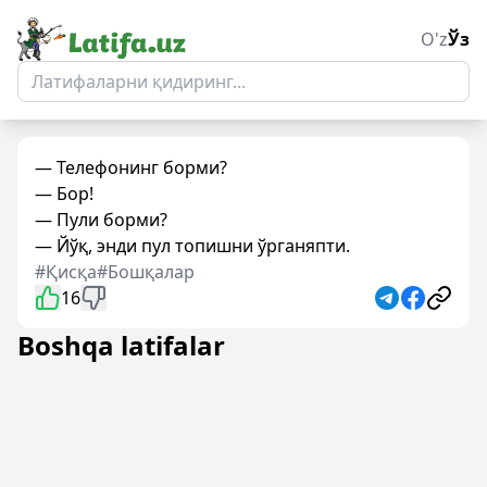
O'z
Ўз
— Телефонинг борми?
— Бор!
— Пули борми?
— Йўқ, энди пул топишни ўрганяпти.
#Қисқа
#Бошқалар
16
Boshqa latifalar