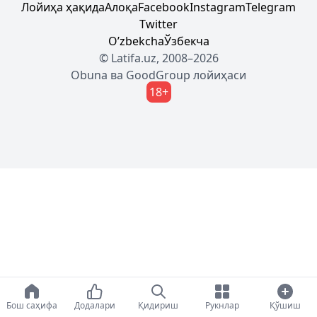
Лойиҳа ҳақида
Алоқа
Facebook
Instagram
Telegram
Twitter
Oʼzbekcha
Ўзбекча
© Latifa.uz, 2008–2026
Obuna
ва
GoodGroup
лойиҳаси
18+
Бош саҳифа
Додалари
Қидириш
Рукнлар
Қўшиш