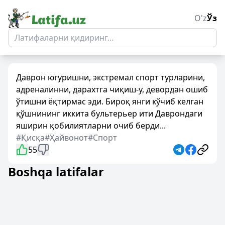
O'z
Ўз
Даврон югуришни, экстремал спорт турларини,
адреналинни, дарахтга чиқиш-у, девордан ошиб
ўтишни ёқтирмас эди. Бироқ янги кўчиб келган
қўшнининг иккита бультерьер ити Даврондаги
яширин қобилиятларни очиб берди...
#Қисқа
#Ҳайвонот
#Спорт
55
Boshqa latifalar