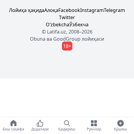
Лойиҳа ҳақида
Алоқа
Facebook
Instagram
Telegram
Twitter
Oʼzbekcha
Ўзбекча
© Latifa.uz, 2008–2026
Obuna
ва
GoodGroup
лойиҳаси
18+
Бош саҳифа
Додалари
Қидириш
Рукнлар
Қўшиш