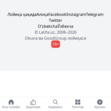
Лойиҳа ҳақида
Алоқа
Facebook
Instagram
Telegram
Twitter
Oʼzbekcha
Ўзбекча
© Latifa.uz, 2008–2026
Obuna
ва
GoodGroup
лойиҳаси
18+
Бош саҳифа
Додалари
Қидириш
Рукнлар
Қўшиш