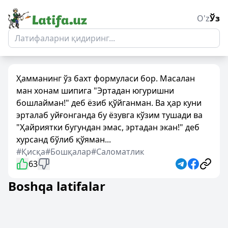
O'z
Ўз
Ҳамманинг ўз бахт формуласи бор. Масалан
ман хонам шипига "Эртадан югуришни
бошлайман!" деб ёзиб қўйганман. Ва ҳар куни
эрталаб уйғонганда бу ёзувга кўзим тушади ва
"Ҳайриятки бугундан эмас, эртадан экан!" деб
хурсанд бўлиб қўяман...
#Қисқа
#Бошқалар
#Саломатлик
63
Boshqa latifalar