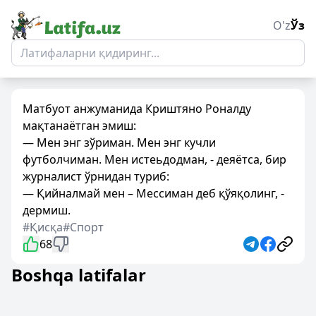
O'z
Ўз
Матбуот анжуманида Криштяно Роналду
мақтанаётган эмиш:
— Мен энг зўриман. Мен энг кучли
футболчиман. Мен истеьдодман, - деяётса, бир
журналист ўрнидан туриб:
— Қийналмай мен – Мессиман деб қўяқолинг, -
дермиш.
#Қисқа
#Спорт
68
Boshqa latifalar