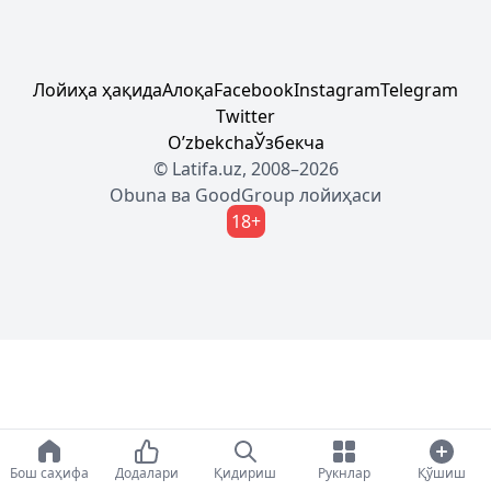
Лойиҳа ҳақида
Алоқа
Facebook
Instagram
Telegram
Twitter
Oʼzbekcha
Ўзбекча
© Latifa.uz, 2008–2026
Obuna
ва
GoodGroup
лойиҳаси
18+
Бош саҳифа
Додалари
Қидириш
Рукнлар
Қўшиш