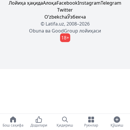
Лойиҳа ҳақида
Алоқа
Facebook
Instagram
Telegram
Twitter
Oʼzbekcha
Ўзбекча
© Latifa.uz, 2008–2026
Obuna
ва
GoodGroup
лойиҳаси
18+
Бош саҳифа
Додалари
Қидириш
Рукнлар
Қўшиш