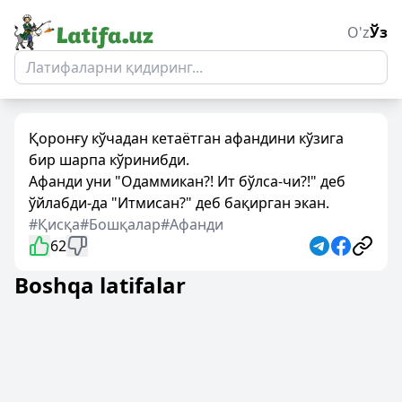
O'z
Ўз
Қоронғу кўчадан кетаётган афандини кўзига
бир шарпа кўринибди.
Афанди уни "Одаммикан?! Ит бўлса-чи?!" деб
ўйлабди-да "Итмисан?" деб бақирган экан.
#Қисқа
#Бошқалар
#Афанди
62
Boshqa latifalar