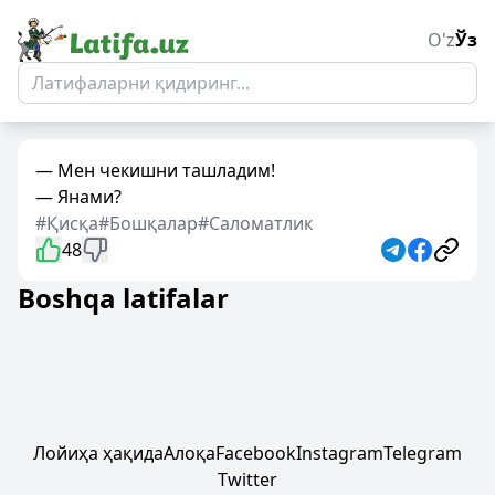
O'z
Ўз
— Мен чекишни ташладим!
— Янами?
#Қисқа
#Бошқалар
#Саломатлик
48
Boshqa latifalar
Лойиҳа ҳақида
Алоқа
Facebook
Instagram
Telegram
Twitter