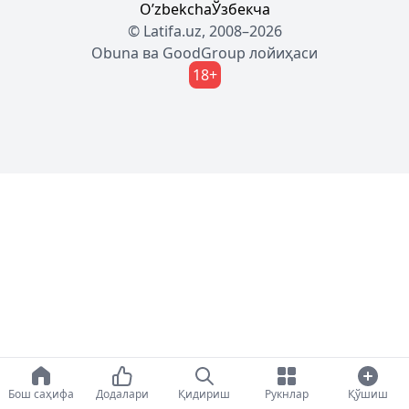
Oʼzbekcha
Ўзбекча
© Latifa.uz, 2008–2026
Obuna
ва
GoodGroup
лойиҳаси
18+
Бош саҳифа
Додалари
Қидириш
Рукнлар
Қўшиш