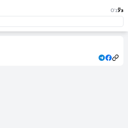
O'z
Ўз