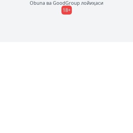
Obuna
ва
GoodGroup
лойиҳаси
18+