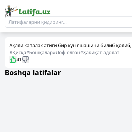
Ақлли капалак атиги бир кун яшашини билиб қолиб, 
#Қисқа
#Бошқалар
#Лоф-ёлғон
#Ҳақиқат-адолат
41
Boshqa latifalar