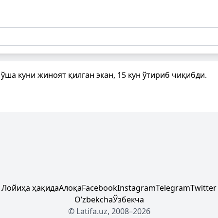
ўша куни жиноят қилган экан, 15 кун ўтириб чиқибди.
Лойиҳа ҳақида
Алоқа
Facebook
Instagram
Telegram
Twitter
Oʼzbekcha
Ўзбекча
© Latifa.uz, 2008–2026