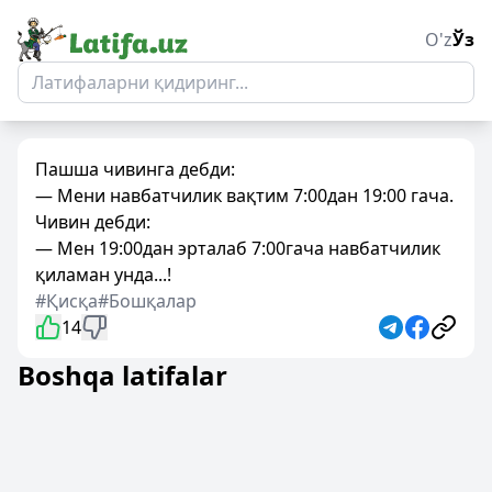
O'z
Ўз
Пашша чивинга дебди:
— Мени навбатчилик вақтим 7:00дан 19:00 гача.
Чивин дебди:
— Мен 19:00дан эрталаб 7:00гача навбатчилик
қиламан унда...!
#Қисқа
#Бошқалар
14
Boshqa latifalar