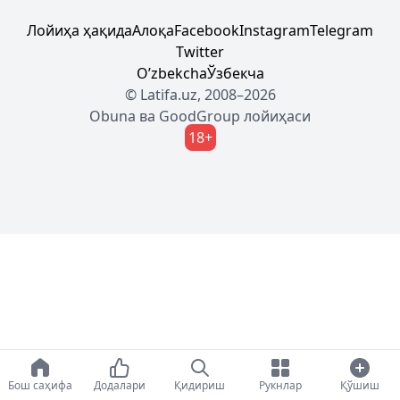
Лойиҳа ҳақида
Алоқа
Facebook
Instagram
Telegram
Twitter
Oʼzbekcha
Ўзбекча
© Latifa.uz, 2008–2026
Obuna
ва
GoodGroup
лойиҳаси
18+
Бош саҳифа
Додалари
Қидириш
Рукнлар
Қўшиш