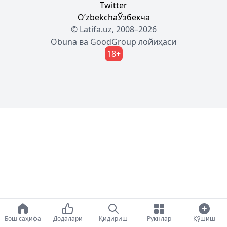
Twitter
Oʼzbekcha
Ўзбекча
© Latifa.uz, 2008–2026
Obuna
ва
GoodGroup
лойиҳаси
18+
Бош саҳифа
Додалари
Қидириш
Рукнлар
Қўшиш