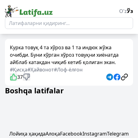
O'z
Ўз
Курка товуқ 4 та хўроз ва 1 та индюк жўжа
очибди. Буни кўрган хўроз товуқни хиёнатда
айблаб катакдан чиқиб кетиб қолиган экан.
#Қисқа
#Ҳайвонот
#Лоф-ёлғон
37
Boshqa latifalar
Лойиҳа ҳақида
Алоқа
Facebook
Instagram
Telegram