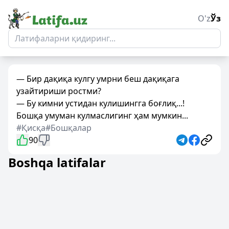
O'z
Ўз
— Бир дақиқа кулгу умрни беш дақиқага
узайтириши ростми?
— Бу кимни устидан кулишингга боғлиқ...!
Бошқа умуман кулмаслигинг ҳам мумкин...
#Қисқа
#Бошқалар
90
Boshqa latifalar