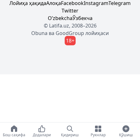
Лойиҳа ҳақида
Алоқа
Facebook
Instagram
Telegram
Twitter
Oʼzbekcha
Ўзбекча
© Latifa.uz, 2008–2026
Obuna
ва
GoodGroup
лойиҳаси
18+
Бош саҳифа
Додалари
Қидириш
Рукнлар
Қўшиш