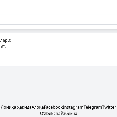
лари:
!".
Лойиҳа ҳақида
Алоқа
Facebook
Instagram
Telegram
Twitter
Oʼzbekcha
Ўзбекча