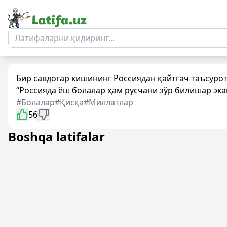
Бир савдогар кишининг Россиядан қайтгач таъсурот
“Россияда ёш болалар ҳам русчани зўр билишар экан
#Болалар
#Қисқа
#Миллатлар
56
Boshqa latifalar