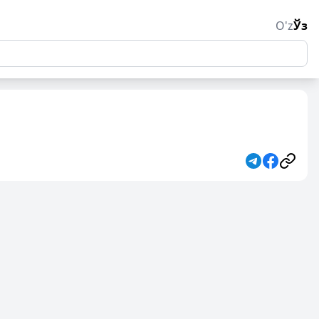
O'z
Ўз